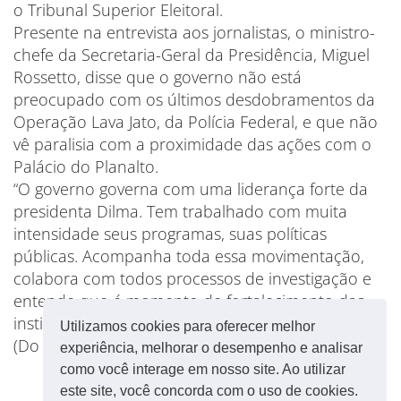
o Tribunal Superior Eleitoral.
Presente na entrevista aos jornalistas, o ministro-
chefe da Secretaria-Geral da Presidência, Miguel
Rossetto, disse que o governo não está
preocupado com os últimos desdobramentos da
Operação Lava Jato, da Polícia Federal, e que não
vê paralisia com a proximidade das ações com o
Palácio do Planalto.
“O governo governa com uma liderança forte da
presidenta Dilma. Tem trabalhado com muita
intensidade seus programas, suas políticas
públicas. Acompanha toda essa movimentação,
colabora com todos processos de investigação e
entende que é momento de fortalecimento das
instituições no nosso país”, disse.
Utilizamos cookies para oferecer melhor
(Do
Portal Forum
)
experiência, melhorar o desempenho e analisar
como você interage em nosso site. Ao utilizar
este site, você concorda com o uso de cookies.