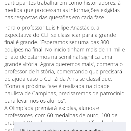
participantes trabalharem como historiadores, à
medida que processam as informações exigidas
nas respostas das questões em cada fase.
Para o professor Luis Filipe Anastácio, a
expectativa do CEF se classificar para a grande
final é grande. “Esperamos ser uma das 300
equipes na final. No início tinham mais de 11 mil e
o fato de estarmos na semifinal significa uma
grande vitória. Agora queremos mais”, comenta o
professor de história, comentando que precisará
de ajuda caso o CEF Zilda Arns se classifique.
“Como a próxima fase é realizada na cidade
paulista de Campinas, precisaremos de patrocínio
para levarmos os alunos”.
A Olimpíada premiará escolas, alunos e
professores, com 60 medalhas de ouro, 100 de
prata e 140 de bronze, além de certificados de
participação para todos os inscritos e todas as
Utilizamos cookies para oferecer melhor