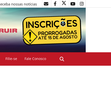
eceba nossas notícias
Filie-se
Fale Conosco