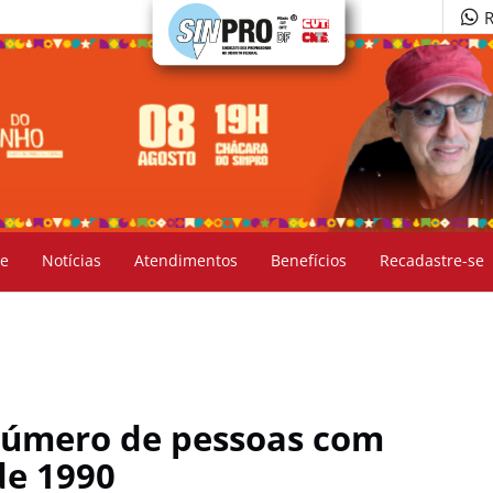
R
e
Notícias
Atendimentos
Benefícios
Recadastre-se
 número de pessoas com
de 1990