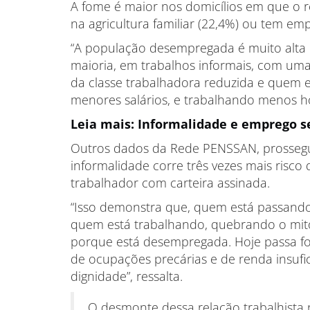
A fome é maior nos domicílios em que o 
na agricultura familiar (22,4%) ou tem emp
“A população desempregada é muito alta 
maioria, em trabalhos informais, com u
da classe trabalhadora reduzida e quem e
menores salários, e trabalhando menos ho
Leia mais: Informalidade e emprego s
Outros dados da Rede PENSSAN, prossegu
informalidade corre três vezes mais risco
trabalhador com carteira assinada.
“Isso demonstra que, quem está passan
quem está trabalhando, quebrando o mit
porque está desempregada. Hoje passa 
de ocupações precárias e de renda insufic
dignidade”, ressalta.
O desmonte dessa relação trabalhista 