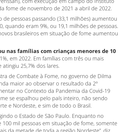
 Penssan), com execução em campo do Instituto
da fome de novembro de 2021 a abril de 2022.
 de pessoas passando (33,1 milhões) aumentou
20, quando eram 9%, ou 19,1 milhões de pessoas.
ovos brasileiros em situação de fome aumentou
ou nas famílias com crianças menores de 10
,1%, em 2022. Em famílias com três ou mais
atingiu 25,7% dos lares.
istra de Combate à Fome, no governo de Dilma
ainda maior ao observar o resultado da 2º
imentar no Contexto da Pandemia da Covid-19
ome se espalhou pelo país inteiro, não sendo
e e Nordeste, e sim de todo o Brasil.
gindo o Estado de São Paulo. Enquanto no
 100 mil pessoas em situação de fome, somente
ais da metade de toda a região Nordeste”, diz