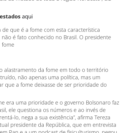
 estados
aqui
de que é a fome com esta característica
 não é fato conhecido no Brasil. O presidente
a fome
lo alastramento da fome em todo o território
estruído, não apenas uma política, mas um
xar que a fome deixasse de ser prioridade do
me era uma prioridade e o governo Bolsonaro faz
asil, ele questiona os números e ao invés de
entá-lo, nega a sua existência”, afirma Tereza
tual presidente da República, que em entrevista
vem Pan e a um podcast de fisiculturismo, negou