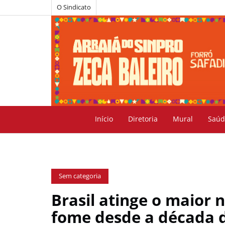
O Sindicato
Início
Diretoria
Mural
Saúd
Sem categoria
Brasil atinge o maior
fome desde a década 