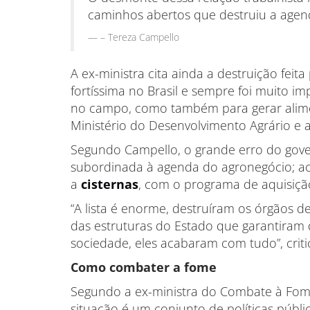
caminhos abertos que destruiu a age
– Tereza Campello
A ex-ministra cita ainda a destruição feita
fortíssima no Brasil e sempre foi muito i
no campo, como também para gerar alimen
Ministério do Desenvolvimento Agrário e a
Segundo Campello, o grande erro do govern
subordinada à agenda do agronegócio; ac
a
cisternas
, com o programa de aquisiçã
“A lista é enorme, destruíram os órgãos de
das estruturas do Estado que garantiram 
sociedade, eles acabaram com tudo”, criti
Como combater a fome
Segundo a ex-ministra do Combate à Fome
situação é um conjunto de políticas púb