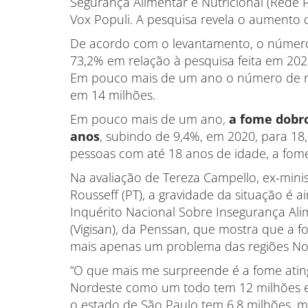
Segurança Alimentar e Nutricional (Rede
Vox Populi. A pesquisa revela o aumento 
De acordo com o levantamento, o número
73,2% em relação à pesquisa feita em 20
Em pouco mais de um ano o número de n
em 14 milhões.
Em pouco mais de um ano,
a fome dobr
anos
, subindo de 9,4%, em 2020, para 18
pessoas com até 18 anos de idade, a fome 
Na avaliação de Tereza Campello, ex-min
Rousseff (PT), a gravidade da situação é 
Inquérito Nacional Sobre Insegurança Al
(Vigisan), da Penssan, que mostra que a f
mais apenas um problema das regiões Nort
“O que mais me surpreende é a fome atin
Nordeste como um todo tem 12 milhões e
o estado de São Paulo tem 6,8 milhões, m