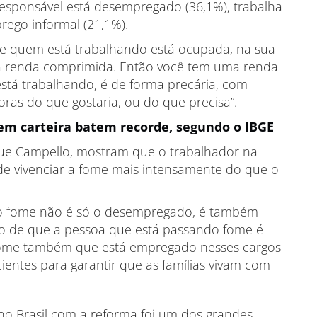
responsável está desempregado (36,1%), trabalha
rego informal (21,1%).
e quem está trabalhando está ocupada, na sua
ma renda comprimida. Então você tem uma renda
stá trabalhando, é de forma precária, com
ras do que gostaria, ou do que precisa”.
em carteira batem recorde, segundo o IBGE
e Campello, mostram que o trabalhador na
 de vivenciar a fome mais intensamente do que o
do fome não é só o desempregado, é também
o de que a pessoa que está passando fome é
fome também que está empregado nesses cargos
ientes para garantir que as famílias vivam com
no Brasil com a reforma foi um dos grandes