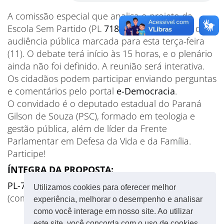
A comissão especial que analisa o projeto da
Escola Sem Partido (PL
7180/14
) tem reunião de
audiência pública marcada para esta terça-feira
(11). O debate terá início às 15 horas, e o plenário
ainda não foi definido. A reunião será interativa.
Os cidadãos podem participar enviando perguntas
e comentários pelo portal
e-Democracia
.
O convidado é o deputado estadual do Paraná
Gilson de Souza (PSC), formado em teologia e
gestão pública, além de líder da Frente
Parlamentar em Defesa da Vida e da Família.
Participe!
ÍNTEGRA DA PROPOSTA:
PL-7180/2014
Utilizamos cookies para oferecer melhor
(com informações da
Agência Câmara
)
experiência, melhorar o desempenho e analisar
como você interage em nosso site. Ao utilizar
este site, você concorda com o uso de cookies.