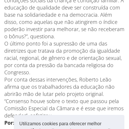
condições sociais da criança e condição familiar. A
educação de qualidade deve ser construída com
base na solidariedade e na democracia. Além
disso, como aquelas que não atingirem o índice
poderão investir para melhorar, se não receberam
o bônus?”, questiona.
O último ponto foi a supressão de uma das
diretrizes que tratava da promoção da igualdade
racial, regional, de gênero e de orientação sexual,
por conta da pressão da bancada religiosa do
Congresso.
Por conta dessas intervenções, Roberto Leão
afirma que os trabalhadores da educação não
abrirão mão de lutar pelo projeto original.
“Consenso houve sobre o texto que passou pela
Comissão Especial da Câmara e é esse que iremos
defender”, enfatizou.
Por:
Luiz Carvalho
(CUT)
Utilizamos cookies para oferecer melhor