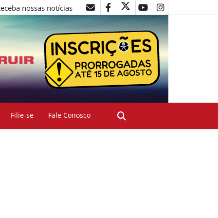
eceba nossas notícias
Filie-se
Fale Conosco