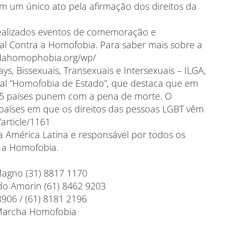
em um único ato pela afirmação dos direitos da
ealizados eventos de comemoração e
nal Contra a Homofobia. Para saber mais sobre a
//idahomophobia.org/wp/
ys, Bissexuais, Transexuais e Intersexuais – ILGA,
ual “Homofobia de Estado”, que destaca que em
 5 países punem com a pena de morte. O
aíses em que os direitos das pessoas LGBT vêm
/article/1161
 América Latina e responsável por todos os
 a Homofobia.
Magno (31) 8817 1170
do Amorin (61) 8462 9203
8906 / (61) 8181 2196
 Marcha Homofobia