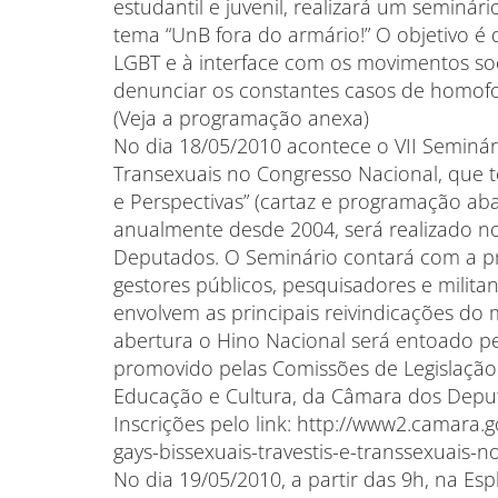
estudantil e juvenil, realizará um seminár
tema “UnB fora do armário!” O objetivo é
LGBT e à interface com os movimentos soci
denunciar os constantes casos de homof
(Veja a programação anexa)
No dia 18/05/2010 acontece o VII Seminário
Transexuais no Congresso Nacional, que 
e Perspectivas” (cartaz e programação ab
anualmente desde 2004, será realizado 
Deputados. O Seminário contará com a pr
gestores públicos, pesquisadores e milit
envolvem as principais reivindicações do
abertura o Hino Nacional será entoado pe
promovido pelas Comissões de Legislação P
Educação e Cultura, da Câmara dos Depu
Inscrições pelo link: http://www2.camara.g
gays-bissexuais-travestis-e-transsexuais-
No dia 19/05/2010, a partir das 9h, na Esp