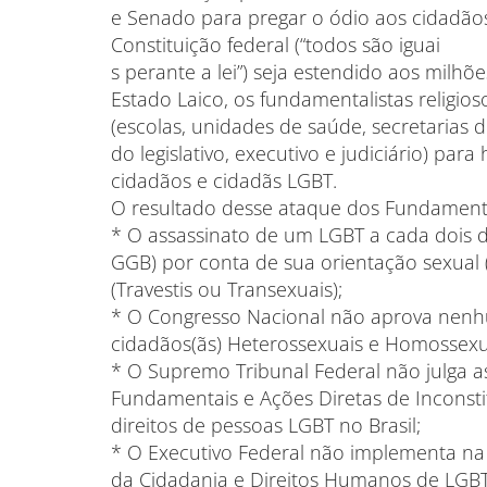
e Senado para pregar o ódio aos cidadãos
Constituição federal (“todos são iguai
s perante a lei”) seja estendido aos milh
Estado Laico, os fundamentalistas religios
(escolas, unidades de saúde, secretarias d
do legislativo, executivo e judiciário) par
cidadãos e cidadãs LGBT.
O resultado desse ataque dos Fundamental
* O assassinato de um LGBT a cada dois d
GGB) por conta de sua orientação sexual
(Travestis ou Transexuais);
* O Congresso Nacional não aprova nenhum
cidadãos(ãs) Heterossexuais e Homossexua
* O Supremo Tribunal Federal não julga 
Fundamentais e Ações Diretas de Inconst
direitos de pessoas LGBT no Brasil;
* O Executivo Federal não implementa na
da Cidadania e Direitos Humanos de LGBT