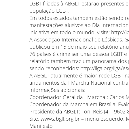
LGBT filiadas à ABGLT estarão presentes 
população LGBT.
Em todos estados também estão sendo r
manifestações alusivos ao Dia Internacio
iniciativa em todo o mundo, visite: http:
A Associação Internacional de Lésbicas, Ga
publicou em 15 de maio seu relatório an
76 países é crime ser uma pessoa LGBT e
relatório também traz um panorama dos p
sendo reconhecidos: http://ilga.org/ilga/es
A ABGLT atualmente é maior rede LGBT na
andamentos da I Marcha Nacional contra
Informações adicionais:
Coordenador Geral da I Marcha : Carlos 
Coordenador da Marcha em Brasília: Eval
Presidente da ABGLT: Toni Reis (41) 9602 
Site: www.abglt.org.br – menu esquerdo:
Manifesto