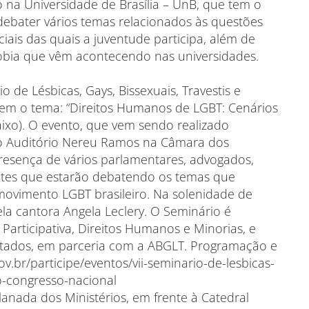
io na Universidade de Brasília – UnB, que tem o
 debater vários temas relacionados às questões
ais das quais a juventude participa, além de
obia que vêm acontecendo nas universidades.
 de Lésbicas, Gays, Bissexuais, Travestis e
tem o tema: “Direitos Humanos de LGBT: Cenários
aixo). O evento, que vem sendo realizado
no Auditório Nereu Ramos na Câmara dos
esença de vários parlamentares, advogados,
antes que estarão debatendo os temas que
 movimento LGBT brasileiro. Na solenidade de
la cantora Angela Leclery. O Seminário é
articipativa, Direitos Humanos e Minorias, e
tados, em parceria com a ABGLT. Programação e
ov.br/participe/eventos/vii-seminario-de-lesbicas-
no-congresso-nacional
lanada dos Ministérios, em frente à Catedral