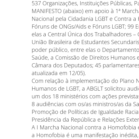
537 Organizações, Instituições Públicas, 
MANIFESTO (abaixo) em apoio à 1ª Marcha
Nacional pela Cidadania LGBT e Contra a
Fóruns de ONGs/Aids e Fóruns LGBT; 99 E
elas a Central Única dos Trabalhadores –
União Brasileira de Estudantes Secundaris
poder público, entre elas o Departamento 
Saúde, a Comissão de Direitos Humanos e 
Câmara dos Deputados; 45 parlamentares e
atualizada em 12/05).
Com relação à implementação do Plano N
Humanos de LGBT, a ABGLT solicitou audi
um dos 18 ministérios com ações previst
8 audiências com os/as ministros/as da Sa
Promoção de Políticas de Igualdade Racial
Presidência da República e Relações Exter
A I Marcha Nacional contra a Homofobia e
a Homofobia é uma manifestação inédita, 