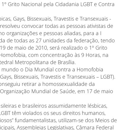
1º Grito Nacional pela Cidadania LGBT e Contra
cas, Gays, Bissexuais, Travestis e Transexuais -
esolveu convocar todas as pessoas ativistas de
mo organizações e pessoas aliadas, para a I
da de todas as 27 unidades da federação, tendo
19 de maio de 2010, será realizado o 1º Grito
 Homofobia, com concentração às 9 Horas, na
edral Metropolitana de Brasília.
 mundo o Dia Mundial contra a Homofobia
 Gays, Bissexuais, Travestis e Transexuais – LGBT).
onseguiu retirar a homossexualidade da
da Organização Mundial de Saúde, em 17 de maio
sileiras e brasileiros assumidamente lésbicas,
 -LGBT têm violados os seus direitos humanos,
ligiosos” fundamentalistas, utilizam-se dos Meios de
pais, Assembleias Legislativas, Câmara Federal