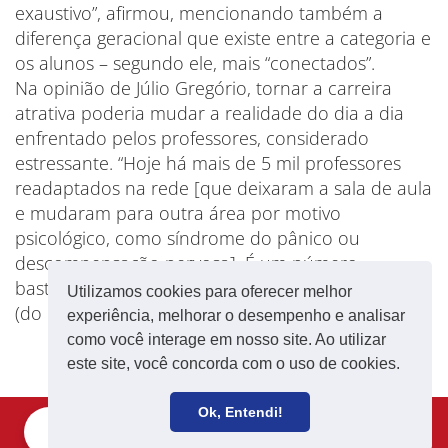
exaustivo”, afirmou, mencionando também a
diferença geracional que existe entre a categoria e
os alunos – segundo ele, mais “conectados”.
Na opinião de Júlio Gregório, tornar a carreira
atrativa poderia mudar a realidade do dia a dia
enfrentado pelos professores, considerado
estressante. “Hoje há mais de 5 mil professores
readaptados na rede [que deixaram a sala de aula
e mudaram para outra área por motivo
psicológico, como síndrome do pânico ou
descompensação nervosa]. É um número
bastante elevado.”
Utilizamos cookies para oferecer melhor
(do
G1
)
experiência, melhorar o desempenho e analisar
como você interage em nosso site. Ao utilizar
este site, você concorda com o uso de cookies.
Ok, Entendi!
Filie-se
Receba notícias