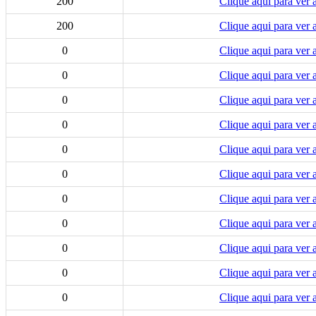
200
Clique aqui para ver 
200
Clique aqui para ver 
0
Clique aqui para ver 
0
Clique aqui para ver 
0
Clique aqui para ver 
0
Clique aqui para ver 
0
Clique aqui para ver 
0
Clique aqui para ver 
0
Clique aqui para ver 
0
Clique aqui para ver 
0
Clique aqui para ver 
0
Clique aqui para ver 
0
Clique aqui para ver 